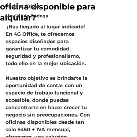
oficina disponible para
Oficinas Físicas
alquilar?
Alquiler de Bodega
 ¡Has llegado al lugar indicado! 
En 4G Office, te ofrecemos 
espacios diseñados para 
garantizar tu comodidad, 
seguridad y profesionalismo, 
todo ello en la mejor ubicación.
Nuestro objetivo es brindarte la 
oportunidad de contar con un 
espacio de trabajo funcional y 
accesible, donde puedas 
concentrarte en hacer crecer tu 
negocio sin preocupaciones. Con 
oficinas disponibles desde tan 
solo $450 + IVA mensual, 
ofrecemos una solución 